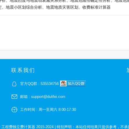
评价、地震烈度与地震动衰减关系分析、地震危险性确定性分析、地震危
定、地震小区划综合分析、地震地质灾害区划、收费标准计算器
联系我们
官方QQ群 : 535534756
邮箱 : support@dulifei.com
工作时间 : 周一至周六 8:00-17:30
 © 工程费独立费计算器 2015-2024
|
特别声明：本站任何结果只提供参考，不承