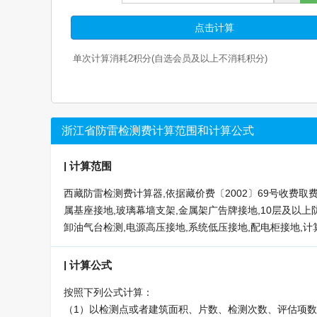
点击计算
单次计算消耗
2
积分(自选会员及以上不消耗积分)
浙江省防雷检测费计算范围和计算公式
|
计算范围
西藏防雷检测费计算器,依据藏价费〔2002〕69号收费取
属基座接地,玻璃幕墙支架,金属架广告牌接地,10层及以上
卸油气台检测,电源高压接地,系统低压接地,配电柜接地,
|
计算公式
按照下列公式计算：
（1）以检测点或者建筑面积、片数、检测次数、评估项