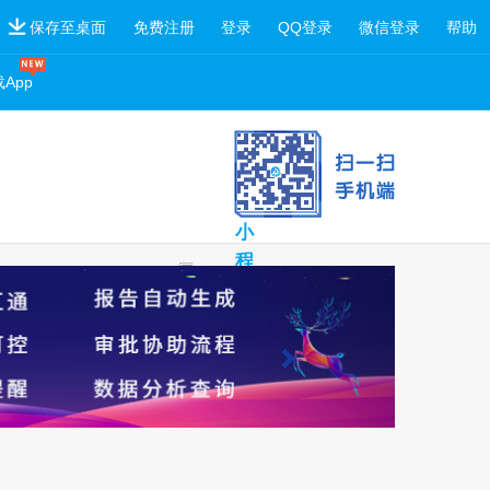
保存至桌面
免费注册
登录
QQ登录
微信登录
帮助
App
扫
一
扫
小
程
序