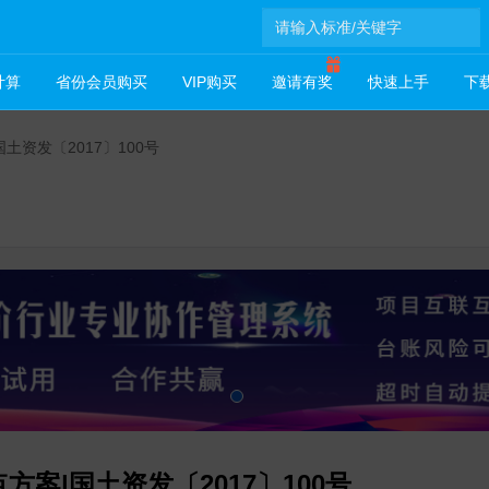
计算
省份会员购买
VIP购买
邀请有奖
快速上手
下载
资发〔2017〕100号
案|国土资发〔2017〕100号