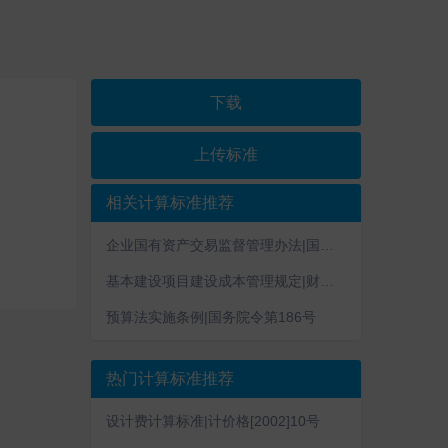
下载
上传标准
相关计算标准推荐
企业国有资产交易监督管理办法|国资委 财政部令第32号
基本建设项目建设成本管理规定|财建〔2016〕504号
预算法实施条例|国务院令第186号
热门计算标准推荐
设计费计算标准|计价格[2002]10号