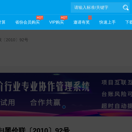
计算
省份会员购买
VIP购买
邀请有奖
快速上手
下载
2010〕92号
黑价联〔2010〕92号