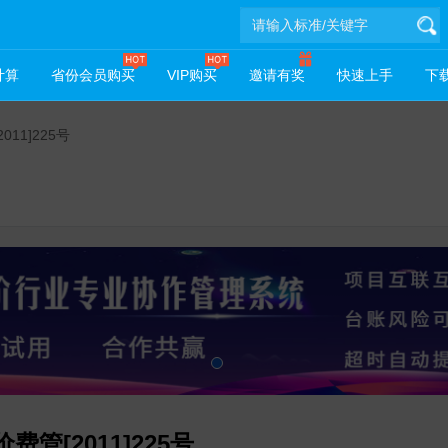
计算
省份会员购买
VIP购买
邀请有奖
快速上手
下载
11]225号
[2011]225号