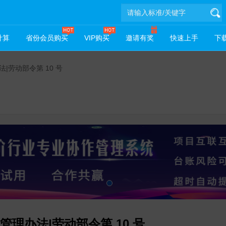
计算
省份会员购买
VIP购买
邀请有奖
快速上手
下载
|劳动部令第 10 号
理办法|劳动部令第 10 号