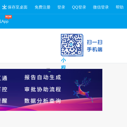
保存至桌面
免费注册
登录
QQ登录
微信登录
帮助
App
扫
一
扫
小
程
序