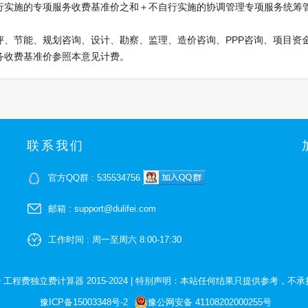
行实施的专项服务收费基准价之和＋不自行实施的协调管理专项服务统筹
、节能、规划咨询、设计、勘察、监理、造价咨询、PPP咨询、项目资
务收费基准价参照本意见计费。
联系我们
官方QQ群 : 535534756
邮箱 : support@dulifei.com
工作时间 : 周一至周六 8:00-17:30
 © 工程费独立费计算器 2015-2024
|
特别声明：本站任何结果只提供参考，不承
豫ICP备15003348号-2
豫公网安备 41108202000255号