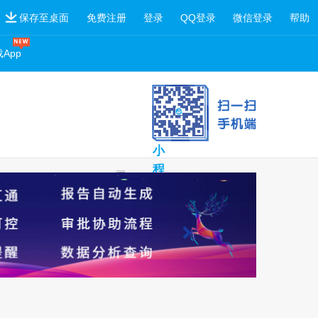
保存至桌面
免费注册
登录
QQ登录
微信登录
帮助
App
扫
一
扫
小
程
序