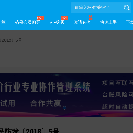
计算
省份会员购买
VIP购买
邀请有奖
快速上手
下载
018〕5号
防发〔2018〕5号