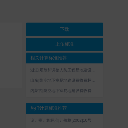
下载
上传标准
相关计算标准推荐
浙江|规范和调整人防工程易地建设费|浙价费〔2016〕211号
山东|防空地下室易地建设费收费标准|鲁价费发〔2016〕125号
内蒙古|防空地下室易地建设费收费标准|内发改费字〔2013〕870号
热门计算标准推荐
设计费计算标准|计价格[2002]10号