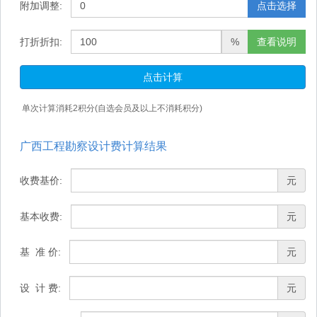
附加调整:
点击选择
打折折扣:
%
查看说明
点击计算
单次计算消耗
2
积分(自选会员及以上不消耗积分)
广西工程勘察设计费计算结果
收费基价:
元
基本收费:
元
基 准 价:
元
设 计 费:
元